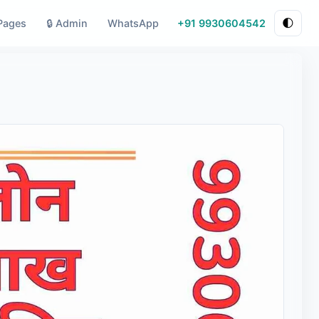
Pages
🔒 Admin
WhatsApp
+91 9930604542
🌓