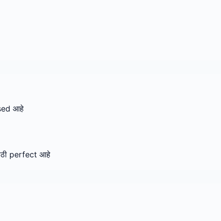
sed आहे
ठी perfect आहे