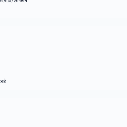
cheque लागतात
 आहे