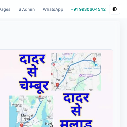
Pages
🔒 Admin
WhatsApp
+91 9930604542
🌓