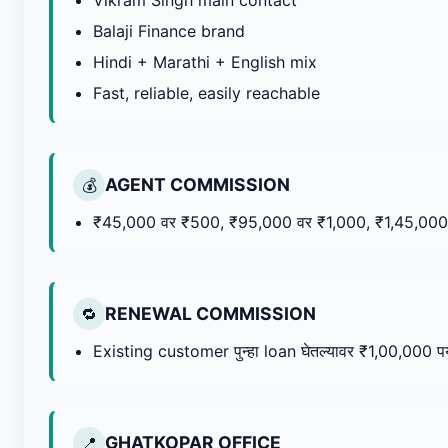
Vikram Singh main contact
Balaji Finance brand
Hindi + Marathi + English mix
Fast, reliable, easily reachable
AGENT COMMISSION
💰
₹45,000 वर ₹500, ₹95,000 वर ₹1,000, ₹1,45,00
RENEWAL COMMISSION
🔁
Existing customer पुन्हा loan घेतल्यावर ₹1,00,000 
GHATKOPAR OFFICE
📍