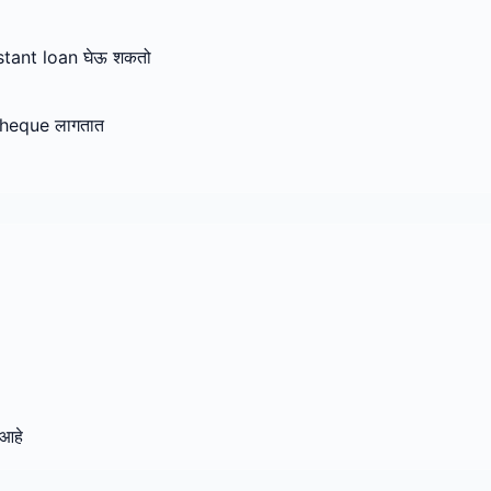
tant loan घेऊ शकतो
cheque लागतात
 आहे